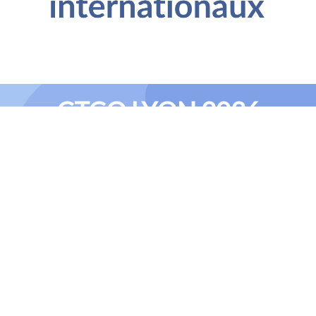
CTCO LYON 2026
__
CTCO revient pour sa 19e édition les 2, 3 et 4 février 2027 à
Lyon Eurexpo
, en parallèle du salon C!Print, pour trois jours de
rencontres et d’inspiration autour de l’objet publicitaire et du
textile promotionnel.
Événement de référence pour les revendeurs, agences de
communication et professionnels du secteur,
CTCO propose un
panorama complet des tendances
et des innovations grâce à la
présence de
plus de 300 exposants
, des marques leaders aux